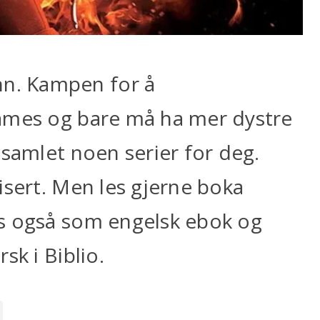
n. Kampen for å
ames og bare må ha mer dystre
 samlet noen serier for deg.
isert. Men les gjerne boka
s også som engelsk ebok og
sk i Biblio.