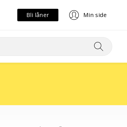
Bli låner
Min side