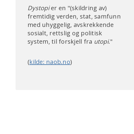
Dystopi
er en "(skildring av)
fremtidig verden, stat, samfunn
med uhyggelig, avskrekkende
sosialt, rettslig og politisk
system, til forskjell fra
utopi
."
(
kilde: naob.no
)