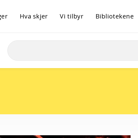
ger
Hva skjer
Vi tilbyr
Bibliotekene