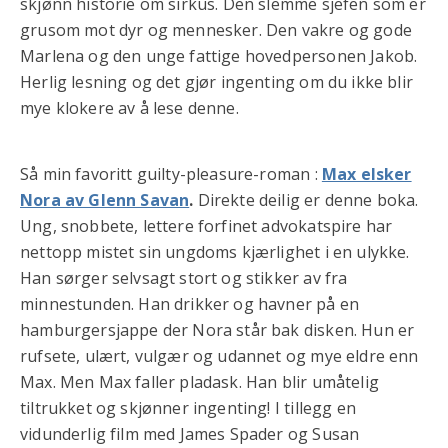
skjønn historie om sirkus. Den slemme sjefen som er
grusom mot dyr og mennesker. Den vakre og gode
Marlena og den unge fattige hovedpersonen Jakob.
Herlig lesning og det gjør ingenting om du ikke blir
mye klokere av å lese denne.
Så min favoritt guilty-pleasure-roman :
Max elsker
Nora av Glenn Savan
.
Direkte deilig er denne boka.
Ung, snobbete, lettere forfinet advokatspire har
nettopp mistet sin ungdoms kjærlighet i en ulykke.
Han sørger selvsagt stort og stikker av fra
minnestunden. Han drikker og havner på en
hamburgersjappe der Nora står bak disken. Hun er
rufsete, ulært, vulgær og udannet og mye eldre enn
Max. Men Max faller pladask. Han blir umåtelig
tiltrukket og skjønner ingenting! I tillegg en
vidunderlig film med James Spader og Susan