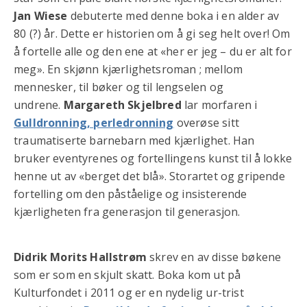
Jan Wiese
debuterte med denne boka i en alder av
80 (?) år. Dette er historien om å gi seg helt over! Om
å fortelle alle og den ene at «her er jeg – du er alt for
meg». En skjønn kjærlighetsroman ; mellom
mennesker, til bøker og til lengselen og
undrene.
Margareth
Skjelbred
lar morfaren i
Gulldronning, perledronning
overøse sitt
traumatiserte barnebarn med kjærlighet. Han
bruker eventyrenes og fortellingens kunst til å lokke
henne ut av «berget det blå». Storartet og gripende
fortelling om den påståelige og insisterende
kjærligheten fra generasjon til generasjon.
Didrik Morits Hallstrøm
skrev en av disse bøkene
som er som en skjult skatt. Boka kom ut på
Kulturfondet i 2011 og er en nydelig ur-trist