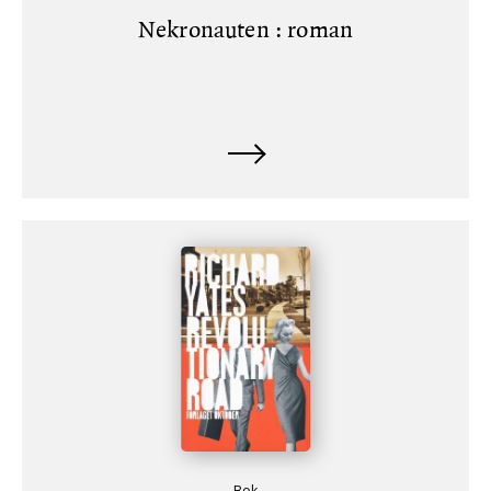
Nekronauten : roman
Bok