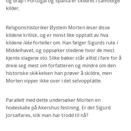
og drap i Portugal og Spania er skildret i samtidige
kilder.
Religionshistoriker Øystein Morten leser disse
kildene kritisk, og er minst like opptatt av hva
kildene
ikke
forteller om. Han følger Sigurds rute i
Middelhavet, og oppsøker stedene hvor de mest
kjente slagene sto. Slike bøker står alltid i fare for å
dreie seg mest om forfatteren og mindre om den
historiske skikkelsen han prøver å skildre, men
Morten vipper ikke over i det selvopptatte.
Parallelt med dette undersøker Morten en
hodeskalle på Akershus festning. Er det Sigurd
Jorsalfares, slik man har trodd til nå?