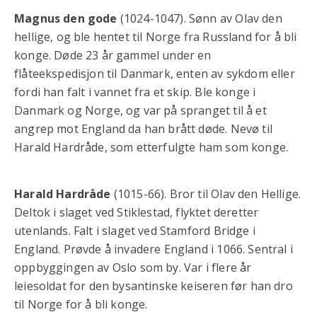
Magnus den gode
(1024-1047). Sønn av Olav den
hellige, og ble hentet til Norge fra Russland for å bli
konge. Døde 23 år gammel under en
flåteekspedisjon til Danmark, enten av sykdom eller
fordi han falt i vannet fra et skip. Ble konge i
Danmark og Norge, og var på spranget til å et
angrep mot England da han brått døde. Nevø til
Harald Hardråde, som etterfulgte ham som konge.
Harald Hardråde
(1015-66). Bror til Olav den Hellige.
Deltok i slaget ved Stiklestad, flyktet deretter
utenlands. Falt i slaget ved Stamford Bridge i
England. Prøvde å invadere England i 1066. Sentral i
oppbyggingen av Oslo som by. Var i flere år
leiesoldat for den bysantinske keiseren før han dro
til Norge for å bli konge.