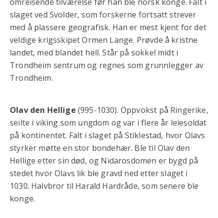
omreisende tilværelse før han ble norsk konge. Falt i
slaget ved Svolder, som forskerne fortsatt strever
med å plassere geografisk. Han er mest kjent for det
veldige krigsskipet Ormen Lange. Prøvde å kristne
landet, med blandet hell. Står på sokkel midt i
Trondheim sentrum og regnes som grunnlegger av
Trondheim.
Olav den Hellige
(995-1030). Oppvokst på Ringerike,
seilte i viking som ungdom og var i flere år leiesoldat
på kontinentet. Falt i slaget på Stiklestad, hvor Olavs
styrker møtte en stor bondehær. Ble til Olav den
Hellige etter sin død, og Nidarosdomen er bygd på
stedet hvor Olavs lik ble gravd ned etter slaget i
1030. Halvbror til Harald Hardråde, som senere ble
konge.