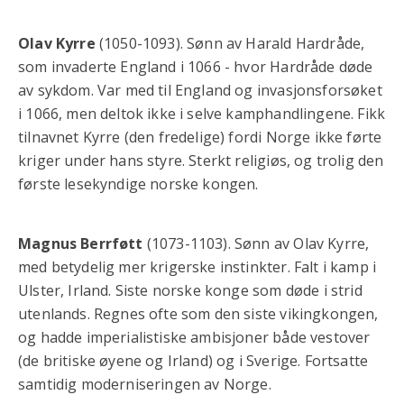
Olav Kyrre
(1050-1093). Sønn av Harald Hardråde,
som invaderte England i 1066 - hvor Hardråde døde
av sykdom. Var med til England og invasjonsforsøket
i 1066, men deltok ikke i selve kamphandlingene. Fikk
tilnavnet Kyrre (den fredelige) fordi Norge ikke førte
kriger under hans styre. Sterkt religiøs, og trolig den
første lesekyndige norske kongen.
Magnus Berrføtt
(1073-1103). Sønn av Olav Kyrre,
med betydelig mer krigerske instinkter. Falt i kamp i
Ulster, Irland. Siste norske konge som døde i strid
utenlands. Regnes ofte som den siste vikingkongen,
og hadde imperialistiske ambisjoner både vestover
(de britiske øyene og Irland) og i Sverige. Fortsatte
samtidig moderniseringen av Norge.