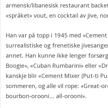
armensk/libanesisk restaurant backe
«språket» vout, en cocktail av jive, n
Han var på topp i 1945 med «Cement M
surrealistiske og frenetiske jivesan
annet. Han kunne ikke lenger forsør
Boogie», «Cuban Rumbarini» eller «Dr
kanskje blir «Cement Mixer (Put-ti Put
sommeren, og alle vil rope: «Great-oroo
bourbon-orooni... all-orooni».