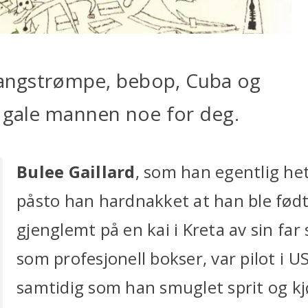
Langstrømpe, bebop, Cuba og
e gale mannen noe for deg.
Bulee Gaillard
, som han egentlig hete
påsto han hardnakket at han ble født
gjenglemt på en kai i Kreta av sin fa
som profesjonell bokser, var pilot i US
samtidig som han smuglet sprit og kjø