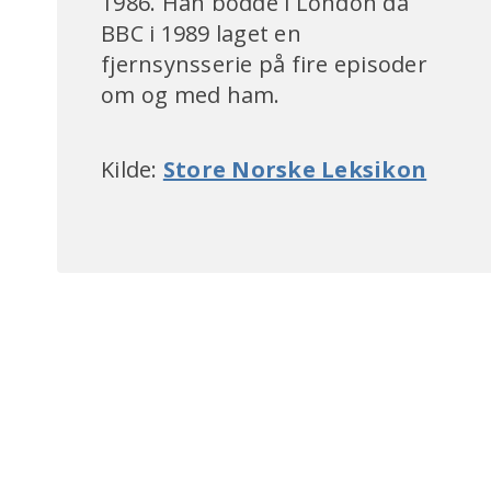
1986. Han bodde i London da
BBC i 1989 laget en
fjernsynsserie på fire episoder
om og med ham.
Kilde:
Store Norske Leksikon