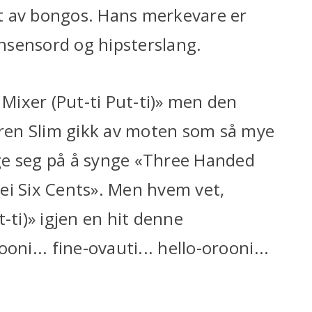
t av bongos. Hans merkevare er
onsensord og hipsterslang.
ixer (Put-ti Put-ti)» men den
geren Slim gikk av moten som så mye
ge seg på å synge «Three Handed
ei Six Cents». Men hvem vet,
-ti)» igjen en hit denne
ni... fine-ovauti... hello-orooni...