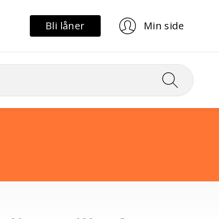
Bli låner
Min side