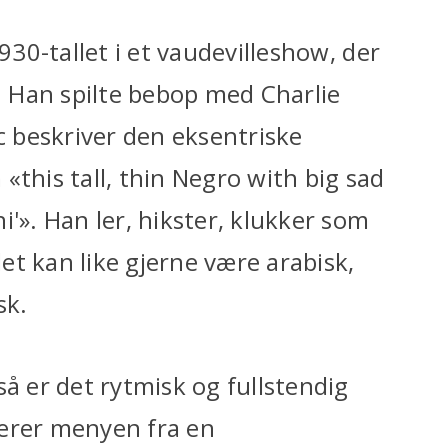
930-tallet i et vaudevilleshow, der
). Han spilte bebop med Charlie
ac beskriver den eksentriske
«this tall, thin Negro with big sad
i'». Han ler, hikster, klukker som
t kan like gjerne være arabisk,
sk.
så er det rytmisk og fullstendig
iterer menyen fra en