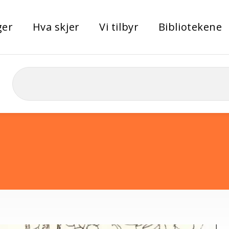
ger
Hva skjer
Vi tilbyr
Bibliotekene