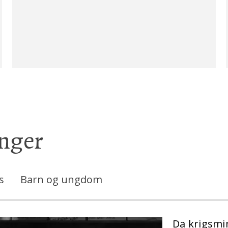
inger
s
Barn og ungdom
Da krigsmi