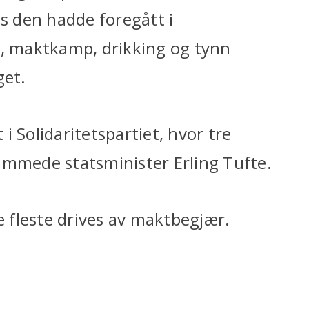
is den hadde foregått i
g, maktkamp, drikking og tynn
get.
i Solidaritetspartiet, hvor tre
ammede statsminister Erling Tufte.
e fleste drives av maktbegjær.