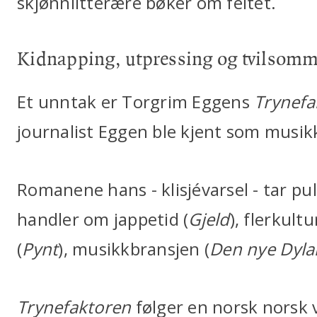
skjønnlitterære bøker om feltet.
Kidnapping, utpressing og tvilsomme
Et unntak er Torgrim Eggens
Trynefa
journalist Eggen ble kjent som musikk
Romanene hans - klisjévarsel - tar p
handler om jappetid (
Gjeld
), flerkult
(
Pynt
), musikkbransjen (
Den nye Dyla
Trynefaktoren
følger en norsk norsk v