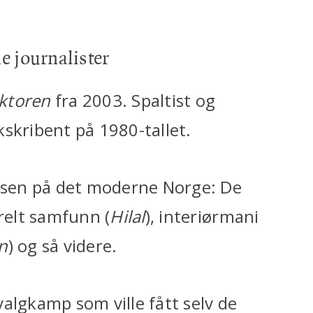
 journalister
ktoren
fra 2003. Spaltist og
skribent på 1980-tallet.
ulsen på det moderne Norge: De
urelt samfunn (
Hilal
), interiørmani
n
) og så videre.
algkamp som ville fått selv de