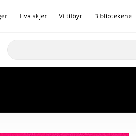
ger
Hva skjer
Vi tilbyr
Bibliotekene