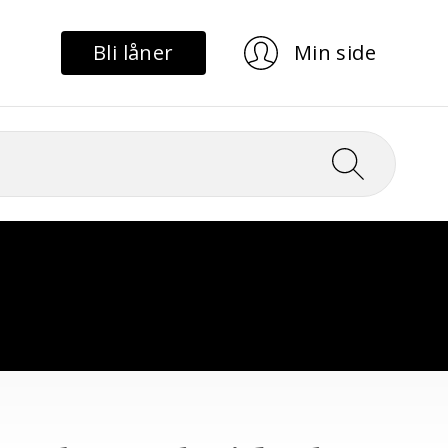
Bli låner
Min side