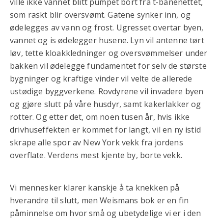
ville ikke vannet blitt pumpet bort fra t-banenettet,
som raskt blir oversvømt. Gatene synker inn, og
ødelegges av vann og frost. Ugresset overtar byen,
vannet og is ødelegger husene. Lyn vil antenne tørt
løv, tette kloakkledninger og oversvømmelser under
bakken vil ødelegge fundamentet for selv de største
bygninger og kraftige vinder vil velte de allerede
ustødige byggverkene. Rovdyrene vil invadere byen
og gjøre slutt på våre husdyr, samt kakerlakker og
rotter. Og etter det, om noen tusen år, hvis ikke
drivhuseffekten er kommet for langt, vil en ny istid
skrape alle spor av New York vekk fra jordens
overflate. Verdens mest kjente by, borte vekk.
Vi mennesker klarer kanskje å ta knekken på
hverandre til slutt, men Weismans bok er en fin
påminnelse om hvor små og ubetydelige vi er i den