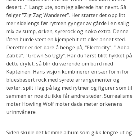
desert…”. Langt ute, som jeg allerede har nevnt. Så
følger ”Zig Zag Wanderer”. Her starter det opp litt
mer sidelengs før rytmen gynger av gårde i en salig
mix av sump, ørken, syrerock og noko extra. Denne
låten burde vært en kjempehit ett eller annet sted.
Deretter er det bare å henge på, ”Electricity”, ” Abba
Zabba”, ”Grown So Ugly”. Har du først blitt hykket på
dette drylet, så blir du værende om bord med
Kapteinen. Hans visjon kombinerer en sær form for
bluesbasert rock med syrete arrangementer og
texter, spilt i lag på lag med rytmer og figurer som til
sammen er noe du ikke får andre steder. Surrealisme
møter Howling Wolf møter dada møter ørkenens
urinnvånere.
Siden skulle det komme album som gikk lengre ut og