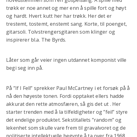
trøkk er noe annet og mer enn å spille fort og høyt
og hardt. Hvert kutt her har trøkk. Her det er
trestemt, tostemt, enstemt sang. Korte, til poenget,
gitarsoli. Tolvstrengersgitaren som klinger og
inspirerer bl.a. The Byrds.
Låter som går veier ingen utdannet komponist ville
begi seg inn på.
På ”If I Fell” sprekker Paul McCartney i et forsøk på å
nå den høyeste tonen. Fordi opptaket ellers hadde
akkurat den rette atmosfæren, så gis det ut . Her
starter trenden med å la tilfeldigheter og ”feil” styre
det endelige produktet. Sekstitallets ”random” og
lekenhet som skulle vare frem til gravalvoret og de
politiserte intellektuelle begynte å ta over fra 1968