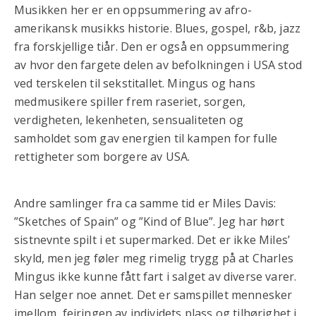
Musikken her er en oppsummering av afro-
amerikansk musikks historie. Blues, gospel, r&b, jazz
fra forskjellige tiår. Den er også en oppsummering
av hvor den fargete delen av befolkningen i USA stod
ved terskelen til sekstitallet. Mingus og hans
medmusikere spiller frem raseriet, sorgen,
verdigheten, lekenheten, sensualiteten og
samholdet som gav energien til kampen for fulle
rettigheter som borgere av USA.
Andre samlinger fra ca samme tid er Miles Davis:
”Sketches of Spain” og ”Kind of Blue”. Jeg har hørt
sistnevnte spilt i et supermarked. Det er ikke Miles’
skyld, men jeg føler meg rimelig trygg på at Charles
Mingus ikke kunne fått fart i salget av diverse varer.
Han selger noe annet. Det er samspillet mennesker
imellom, feiringen av individets plass og tilhørighet i