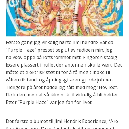
Første gang jeg virkelig hørte Jimi hendrix var da
”Purple Haze” presset seg ut av radioen min. Jeg
halvsov oppe på loftsrommet mitt. Fingeren stadig
løsere plassert i hullet der antennen skulle vært. Det
måtte et elektrisk støt til for å få meg tilbake til
våken tilstand, og åpningsgitaren gjorde jobben.
Tidligere på året hadde jeg fått med meg ”Hey Joe”.
Flott den, men altså ikke nok til virkelig å bli hektet.
Etter ”Purple Haze” var jeg fan for livet.
Det første albumet til Jimi Hendrix Experience, ”Are
You Experienced” var fantastisk. Album nummer to