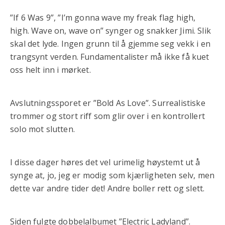
”If 6 Was 9”, ”I’m gonna wave my freak flag high,
high. Wave on, wave on” synger og snakker Jimi. Slik
skal det lyde. Ingen grunn til å gjemme seg vekk i en
trangsynt verden. Fundamentalister må ikke få kuet
oss helt inn i mørket.
Avslutningssporet er ”Bold As Love”. Surrealistiske
trommer og stort riff som glir over i en kontrollert
solo mot slutten.
I disse dager høres det vel urimelig høystemt ut å
synge at, jo, jeg er modig som kjærligheten selv, men
dette var andre tider det! Andre boller rett og slett.
Siden fulgte dobbelalbumet ”Electric Ladyland”.