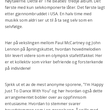
høytalerne. Dette er The Beatles’ tredje album. Det
første med kun selvkomponerte låter. Det første lagt
etter gjennombruddet i USA. En halv time med
musikk som aldri ser ut til å ta seg selv som en
selvfølge.
Hør på vekslingen mellom Paul McCartney og John
Lennon på åpningskuttet, hvordan hovedmelodien
blir levert videre som en olympisk stafettfakkel. Her
er et kollektiv som virker befriende og forsterkende
på individene!
Sjekk ut et av de mest anonyme sporene, ”I’m Happy
Just To Dance With You” og hør hvordan også dette
arrangementet bobler over av oppfinnsom
entusiasme. Hvordan to stemmer svarer
hovedstemmen som i en gospelsang. Å spille med