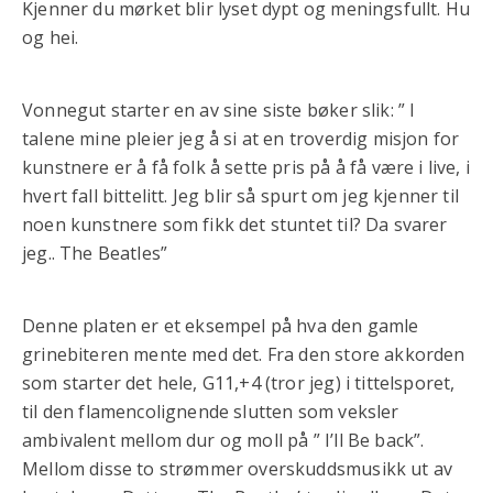
Kjenner du mørket blir lyset dypt og meningsfullt. Hu
og hei.
Vonnegut starter en av sine siste bøker slik: ” I
talene mine pleier jeg å si at en troverdig misjon for
kunstnere er å få folk å sette pris på å få være i live, i
hvert fall bittelitt. Jeg blir så spurt om jeg kjenner til
noen kunstnere som fikk det stuntet til? Da svarer
jeg.. The Beatles”
Denne platen er et eksempel på hva den gamle
grinebiteren mente med det. Fra den store akkorden
som starter det hele, G11,+4 (tror jeg) i tittelsporet,
til den flamencolignende slutten som veksler
ambivalent mellom dur og moll på ” I’ll Be back”.
Mellom disse to strømmer overskuddsmusikk ut av