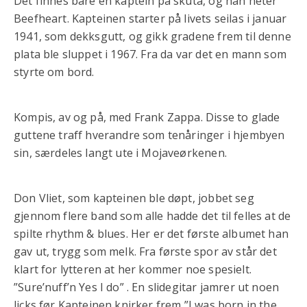
Det finnes bare en kaptein på skuta, og han heter
Beefheart. Kapteinen starter på livets seilas i januar
1941, som dekksgutt, og gikk gradene frem til denne
plata ble sluppet i 1967. Fra da var det en mann som
styrte om bord.
Kompis, av og på, med Frank Zappa. Disse to glade
guttene traff hverandre som tenåringer i hjembyen
sin, særdeles langt ute i Mojaveørkenen.
Don Vliet, som kapteinen ble døpt, jobbet seg
gjennom flere band som alle hadde det til felles at de
spilte rhythm & blues. Her er det første albumet han
gav ut, trygg som melk. Fra første spor av står det
klart for lytteren at her kommer noe spesielt.
”Sure’nuff’n Yes I do” . En slidegitar jamrer ut noen
licks før Kapteinen knirker frem ”I was born in the