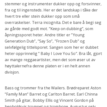
stemmer og instrumenter dukker opp og forsvinner,
fra og til ingensteds. Her er det landskap i tåke der
hvert tre eller stein dukker opp som små
overraskelser. Terra incognita. Det e bare å begi seg
av gårde med godt mot. ”Keep on dubbing”, som
åpningssporet heter. Andre titler er ”Young
Generation Dub”, ”Say So”, ”Frozen Dub” og
selvfølgelig tittelsporet. Sangen som her er dubbet
heter opprinnelig ” Baby I Love You So”. Bra låt, gjort
av mange reggaeartister, men det som øser ut av
høyttalernefra denne platen er i en helt annen
divisjon.
Bass og trommer fra the Wailers. Brødreparet Aston
”Family Man” Barret og Carlton Barret. Earl Chinna
Smith på gitar, Bobby Ellis og Vincent Gordon på
henholdsvis trompet og trombone. Augustus selv