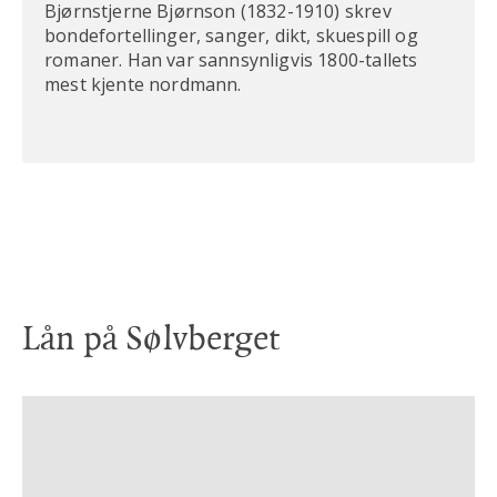
Bjørnstjerne Bjørnson (1832-1910) skrev
bondefortellinger, sanger, dikt, skuespill og
romaner. Han var sannsynligvis 1800-tallets
mest kjente nordmann.
Lån på Sølvberget
Lydbok på CD
DVD
Bok
Bok
Bok
Villskapens år : Bjørnstjerne Bjørnson :
Bjørnstjerne Bjørnsons samtidsdrama :
Synnøve Solbakken
Synnøve Solbakken
Bjørnson på film