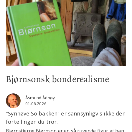
Bjørnsonsk bonderealisme
Åsmund Ådnøy
01.06.2026
"Synnøve Solbakken" er sannsynligvis ikke den
fortellingen du tror.
Bjørnstjerne Bjørnson er en så ruvende figur at han