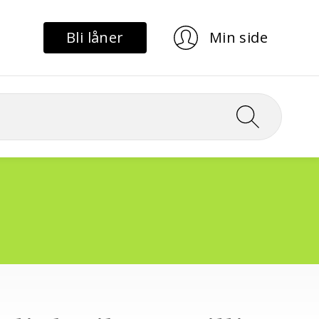
Bli låner
Min side