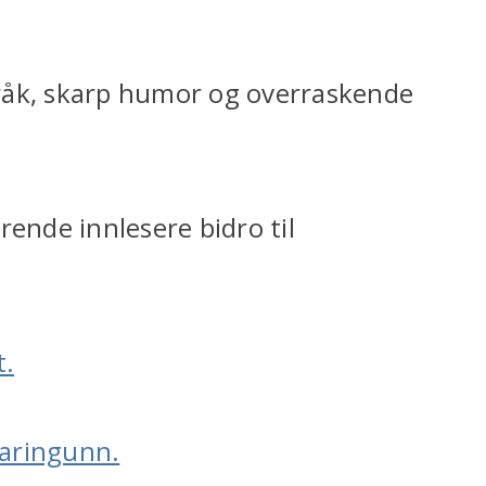
råk, skarp humor og overraskende
rende innlesere bidro til
t.
karingunn.