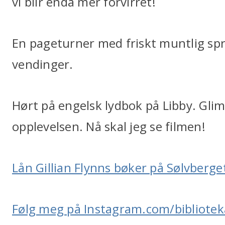
vi blir enda mer forvirret!
En pageturner med friskt muntlig sp
vendinger.
Hørt på engelsk lydbok på Libby. Glim
opplevelsen. Nå skal jeg se filmen!
Lån Gillian Flynns bøker på Sølvberge
Følg meg på Instagram.com/bibliote