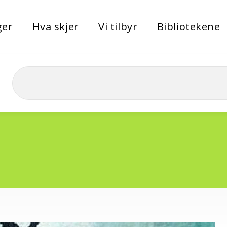
ger
Hva skjer
Vi tilbyr
Bibliotekene