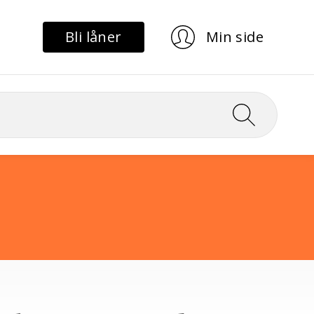
Bli låner
Min side