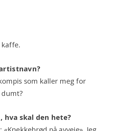
 kaffe.
artistnavn?
 kompis som kaller meg for
e dumt?
i, hva skal den hete?
g: «Knekkebrød på avveie». Jeg