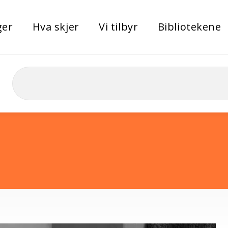
ger
Hva skjer
Vi tilbyr
Bibliotekene