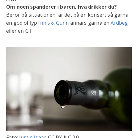
Om noen spanderer i baren, hva drikker du?
Beror på situationen, är det på en konsert så gärna
en god öl typ
Innis & Gunn
annars gärna en
Ardbeg
eller en GT
Foto:
Justin Isaac
. CC BY-NC 2.0