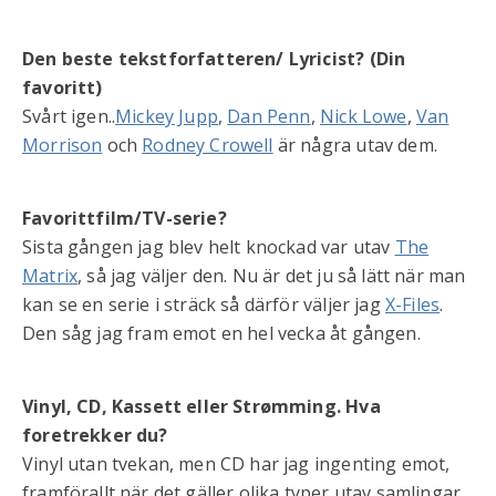
Den beste tekstforfatteren/ Lyricist? (Din
favoritt)
Svårt igen..
Mickey Jupp
,
Dan Penn
,
Nick Lowe
,
Van
Morrison
och
Rodney Crowell
är några utav dem.
Favorittfilm/TV-serie?
Sista gången jag blev helt knockad var utav
The
Matrix
, så jag väljer den. Nu är det ju så lätt när man
kan se en serie i sträck så därför väljer jag
X-Files
.
Den såg jag fram emot en hel vecka åt gången.
Vinyl, CD, Kassett eller Strømming. Hva
foretrekker du?
Vinyl utan tvekan, men CD har jag ingenting emot,
framförallt när det gäller olika typer utav samlingar.