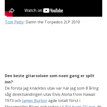
Tom Petty
: Damn the Torpedos 2LP 2010
Den beste gitarsoloen som noen gang er spilt
inn?
De första jag knäcktes utav var när jag som 8 åring
såg direktsändingen utav Elvis Aloha from Hawaii
1973 och
James Burton
ägde totalt först i
Streamroller Blues och sedan i
A Big hunk O’Love
, de