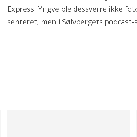
Express. Yngve ble dessverre ikke fo
senteret, men i Sølvbergets podcast-s
Bok
Bok
Bok