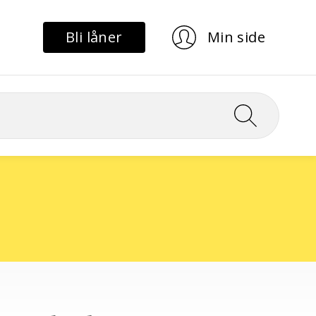
Bli låner
Min side