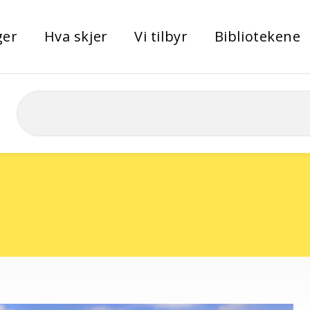
ger
Hva skjer
Vi tilbyr
Bibliotekene