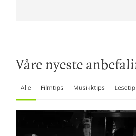
#21: Mitt franske h
#34 (ENG):
#65: Hør
#202: Le
Våre nyeste anbefal
Alle
Filmtips
Musikktips
Lesetip