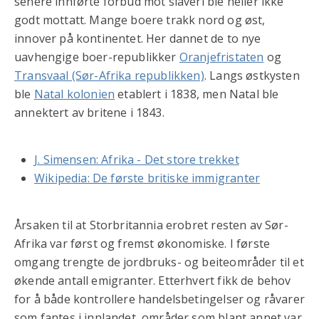
senere innførte forbud mot slaveri ble heller ikke
godt mottatt. Mange boere trakk nord og øst,
innover på kontinentet. Her dannet de to nye
uavhengige boer-republikker
Oranjefristaten
og
Transvaal (Sør-Afrika republikken)
. Langs østkysten
ble
Natal kolonien
etablert i 1838, men Natal ble
annektert av britene i 1843.
J. Simensen: Afrika - Det store trekket
Wikipedia: De første britiske immigranter
Årsaken til at Storbritannia erobret resten av Sør-
Afrika var først og fremst økonomiske. I første
omgang trengte de jordbruks- og beiteområder til et
økende antall emigranter. Etterhvert fikk de behov
for å både kontrollere handelsbetingelser og råvarer
som fantes i innlandet, områder som blant annet var