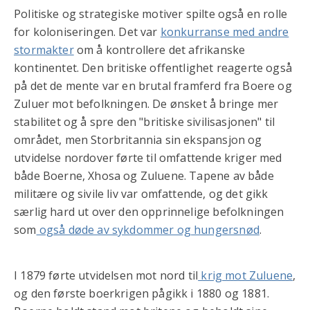
Politiske og strategiske motiver spilte også en rolle
for koloniseringen. Det var
konkurranse med andre
stormakter
om å kontrollere det afrikanske
kontinentet. Den britiske offentlighet reagerte også
på det de mente var en brutal framferd fra Boere og
Zuluer mot befolkningen. De ønsket å bringe mer
stabilitet og å spre den "britiske sivilisasjonen" til
området, men Storbritannia sin ekspansjon og
utvidelse nordover førte til omfattende kriger med
både Boerne, Xhosa og Zuluene. Tapene av både
militære og sivile liv var omfattende, og det gikk
særlig hard ut over den opprinnelige befolkningen
som
også døde av sykdommer og hungersnød
.
I 1879 førte utvidelsen mot nord til
krig mot Zuluene
,
og den første boerkrigen pågikk i 1880 og 1881.