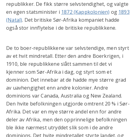
republikker. De fikk større selvstendighet, og valgte
en egen statsminister i
1872 (Kappkolonien)
og
1893
(Natal)
. Det britiske Sør-Afrika kompaniet hadde
også stor innflytelse i de britiske republikkene.
De to boer-republikkene var selvstendige, men styrt
av et hvit mindretall. Etter den andre Boerkrigen, i
1910, ble republikkene slått sammen til det vi
kjenner som Sør-Afrika i dag, og styrt som et
dominion. Det innebar at de hadde mye større grad
av uavhengighet enn andre kolonier. Andre
dominions var Canada, Australia og New Zealand.
Den hvite befolkningen utgjorde omtrent 20 % i Sør-
Afrika. Det var en mye større andel enn for andre
deler av Afrika, men den opprinnelige befolkningen
ble ikke nærmest utryddet slik som i de andre
dominions. Det hvite mindretallet styrte landet, og