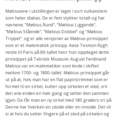
Møbiusene i utstillingen er laget i sort vulkanstein
som heter diabas. De er fem stykker totalt og har
navnene; "Møbius Rund", "Møbius Liggende",
"Møbius Stående", "Møbius Dobbel" og "Møbius
Trippel", og er alle versjoner av Møbius-prinsippet
som er et matematisk prinsipp. Aase Texmon Rygh
reiste til Paris på 80-tallet hvor hun oppdaget dette
prinsippet på Teknisk Museum. August Ferdinand
Møbius var en matematiker som levde i skiftet
mellom 1700- og 1800-tallet. Møbius-prinsippet går
ut på at, hvis man har en flat papirstrimmel som er
formet til en sirkel, kutter opp sirkelen et sted, vrir
den ene enden en halv gang og setter den sammen
igjen. Da får man en ny sirkel med 180 graders vri på.
Denne har hverken en utside eller en innside. Det vil
si at hvis du setter fingere på et sted på sirkelen og