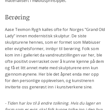
materialisert i møbiusprinsippet.
Berøring
Aase Texmon Rygh kalles ofte for Norges "Grand Old
Lady" innen modernistisk skulptur. De siste
skulpturene hennes, som er formet som Møbiuser
eller evighetsformer, innbyr til berøring. Folk som
kom inn i galleriet da vandreutstillingen var her, ble
ofte positivt overrasket over å kunne kjenne på dem
og få et litt annet møte med skulpturene enn kun
gjennom øynene. Her ble det åpnet enda mer opp
for den personlige opplevelsen, og kunstneren
inviterte oss generøst inn i kunstverkene sine.
- Tiden har lov til å endre tolkning. Hvis du lager en
form som er evig, skal folk kunne tolke inn i den hva