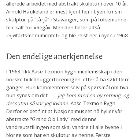
allerede arbeidet med abstrakt skulptur i over 10 år.
Arnold Haukeland er mest kjent her i byen for sin
skulptur på "tårjå" i Stavanger, som på folkemunne
blir kalt for «Regå». Men den heter altså
«Sjøfartsmonumentet» og ble reist her i byen i 1968.
Den endelige anerkjennelse
I 1963 fikk Aase Texmon Rygh medlemsskap i den
norske billedhuggerforeningen, etter å ha søkt flere
ganger. Hun kommenterer selv på spørsmål om hva
hun synes om det;
- ... jeg kom med en ny retning, og
dessuten så var jeg kvinne.
Aase Texmon Rygh.
Derfor er det fint at Nasjonalmuseet nå hyller vår
abstrakte "Grand Old Lady" med denne
vandreutstillingen som skal vandre til alle byene i
Norge som har en skulptur av henne. Første