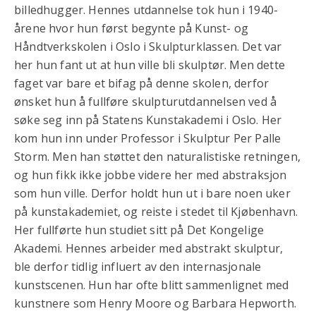
billedhugger. Hennes utdannelse tok hun i 1940-
årene hvor hun først begynte på Kunst- og
Håndtverkskolen i Oslo i Skulpturklassen. Det var
her hun fant ut at hun ville bli skulptør. Men dette
faget var bare et bifag på denne skolen, derfor
ønsket hun å fullføre skulpturutdannelsen ved å
søke seg inn på Statens Kunstakademi i Oslo. Her
kom hun inn under Professor i Skulptur Per Palle
Storm. Men han støttet den naturalistiske retningen,
og hun fikk ikke jobbe videre her med abstraksjon
som hun ville. Derfor holdt hun ut i bare noen uker
på kunstakademiet, og reiste i stedet til Kjøbenhavn.
Her fullførte hun studiet sitt på Det Kongelige
Akademi. Hennes arbeider med abstrakt skulptur,
ble derfor tidlig influert av den internasjonale
kunstscenen. Hun har ofte blitt sammenlignet med
kunstnere som Henry Moore og Barbara Hepworth.