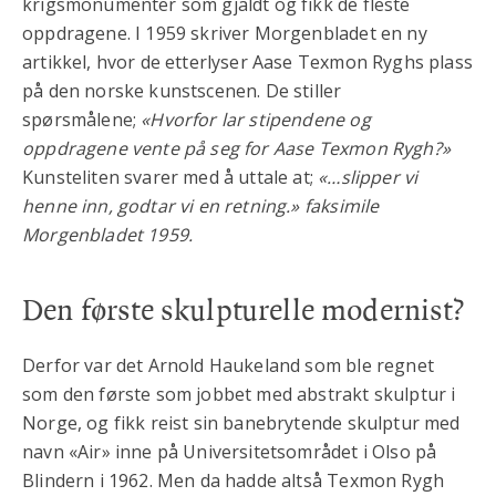
krigsmonumenter som gjaldt og fikk de fleste
oppdragene. I 1959 skriver Morgenbladet en ny
artikkel, hvor de etterlyser Aase Texmon Ryghs plass
på den norske kunstscenen. De stiller
spørsmålene;
«Hvorfor lar stipendene og
oppdragene vente på seg for Aase Texmon Rygh?»
Kunsteliten svarer med å uttale at;
«…slipper vi
henne inn, godtar vi en retning.» faksimile
Morgenbladet 1959.
Den første skulpturelle modernist?
Derfor var det Arnold Haukeland som ble regnet
som den første som jobbet med abstrakt skulptur i
Norge, og fikk reist sin banebrytende skulptur med
navn «Air» inne på Universitetsområdet i Olso på
Blindern i 1962. Men da hadde altså Texmon Rygh