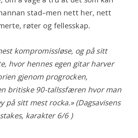
einannan stad–men nett her, nett
merte, røter og fellesskap.
mest kompromissløse, og på sitt
te, hvor hennes egen gitar harver
torien gjenom progrocken,
n britiske 90-tallssfæren hvor man
y på sitt mest rocka.» (Dagsavisens
stakes, karakter 6/6 )