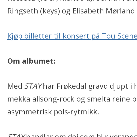
Ringseth (keys) og Elisabeth Mørland
Kjøp billetter til konsert på Tou Scene
Om albumet:
Med
STAY
har Frøkedal gravd djupt i 
mekka allsong-rock og smelta reine
asymmetrisk pols-rytmikk.
STAY
handlar om dei som blir verande