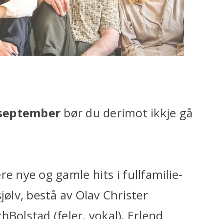
 september
bør du derimot ikkje gå
e nye og gamle hits i fullfamilie-
jølv, bestå av Olav Christer
Bolstad (feler, vokal), Erlend