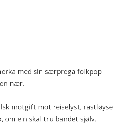
emerka med sin særprega folkpop
ken nær.
lsk motgift mot reiselyst, rastløyse
, om ein skal tru bandet sjølv.