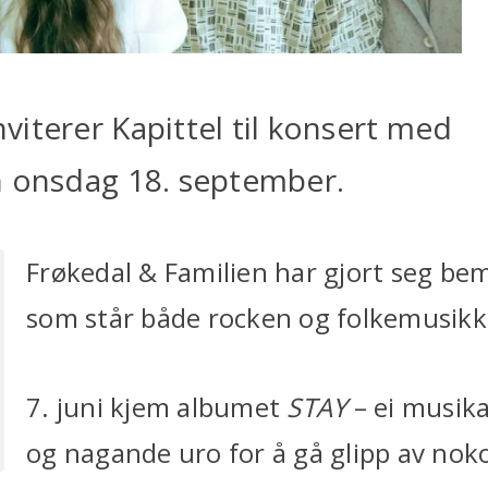
iterer Kapittel til konsert med
n onsdag 18. september.
Frøkedal & Familien har gjort seg b
som står både rocken og folkemusik
7. juni kjem albumet
STAY
– ei musika
og nagande uro for å gå glipp av noko