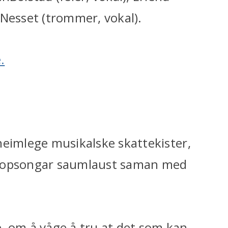
 Nesset (trommer, vokal).
.
heimlege musikalske skattekister,
 popsongar saumlaust saman med
, om å våge å tru at det som kan