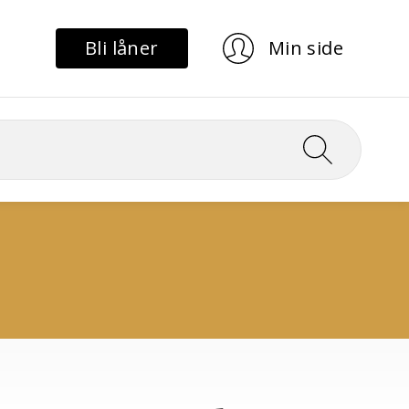
Bli låner
Min side