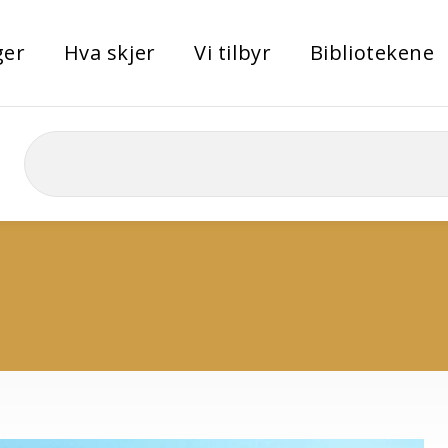
ger
Hva skjer
Vi tilbyr
Bibliotekene