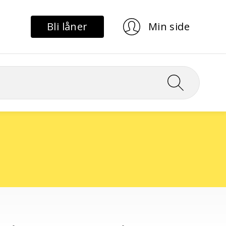
Bli låner
Min side