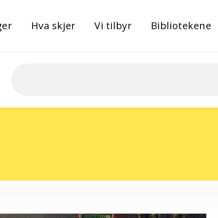
ger
Hva skjer
Vi tilbyr
Bibliotekene