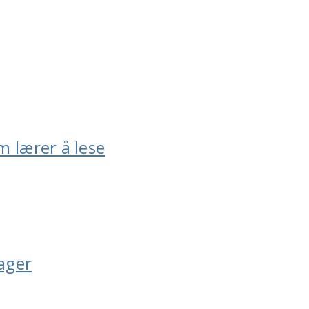
m lærer å lese
ager