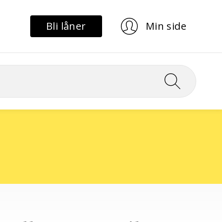
Bli låner
Min side