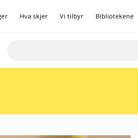
ger
Hva skjer
Vi tilbyr
Bibliotekene