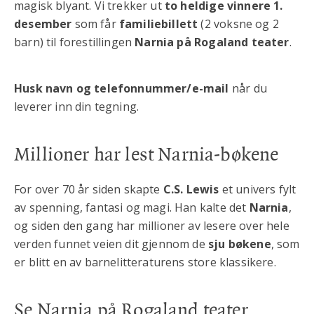
magisk blyant. Vi trekker ut
to heldige vinnere 1.
desember
som får
familiebillett
(2 voksne og 2
barn) til forestillingen
Narnia på Rogaland teater
.
Husk navn og telefonnummer/e-mail
når du
leverer inn din tegning.
Millioner har lest Narnia-bøkene
For over 70 år siden skapte
C.S. Lewis
et univers fylt
av spenning, fantasi og magi. Han kalte det
Narnia
,
og siden den gang har millioner av lesere over hele
verden funnet veien dit gjennom de
sju bøkene
, som
er blitt en av barnelitteraturens store klassikere.
Se Narnia på Rogaland teater