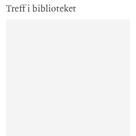
Treff i biblioteket
Lydbok på CD
Bok
Pandora
Pandora