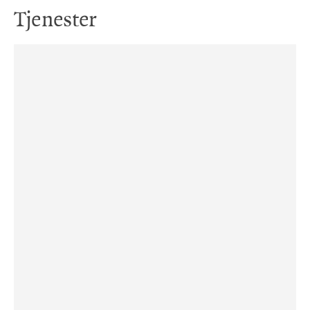
Tjenester
Frænd Café i 4. etasje på Sølvberget
Verdensbiblioteket