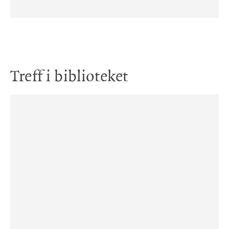
Treff i biblioteket
Lydbok på CD
Bok
Winter i verdens rikeste land : roman
Winter i verdens rikeste land