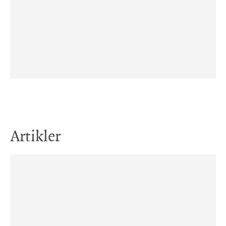
Artikler
15. jan. 2014
Hva er verdens fattigste land?