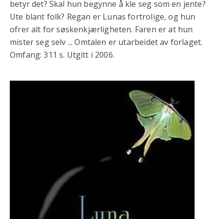
betyr det? Skal hun begynne å kle seg som en jente?
Ute blant folk? Regan er Lunas fortrolige, og hun
ofrer alt for søskenkjærligheten. Faren er at hun
mister seg selv ... Omtalen er utarbeidet av forlaget.
Omfang: 311 s. Utgitt i 2006.