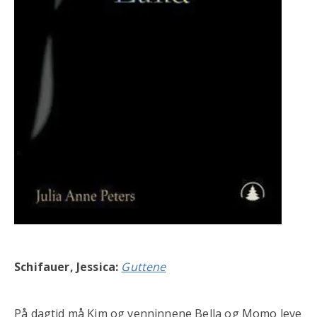
Schifauer, Jessica:
Guttene
På dagtid må Kim og venninnene Bella og Momo leve