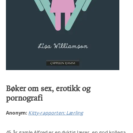
Bøker om sex, erotikk og
pornografi
Anonym:
Kitty-rapporten: Lærling
45 år gamle Alfred er en dyktig lærer, en god kollega