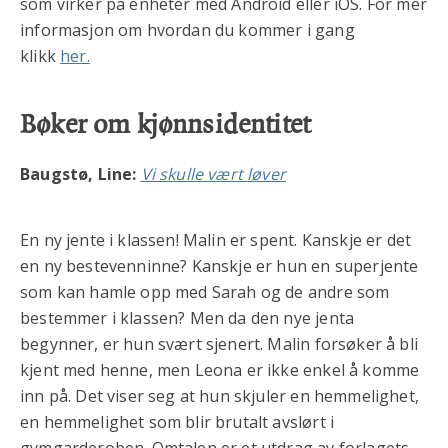
som virker på enheter med Android eller iOS. For mer
informasjon om hvordan du kommer i gang
klikk
her.
Bøker om kjønnsidentitet
Baugstø, Line:
Vi skulle vært løver
En ny jente i klassen! Malin er spent. Kanskje er det
en ny bestevenninne? Kanskje er hun en superjente
som kan hamle opp med Sarah og de andre som
bestemmer i klassen? Men da den nye jenta
begynner, er hun svært sjenert. Malin forsøker å bli
kjent med henne, men Leona er ikke enkel å komme
inn på. Det viser seg at hun skjuler en hemmelighet,
en hemmelighet som blir brutalt avslørt i
gymgarderoben. Omtalen er et utdrag av forlagets