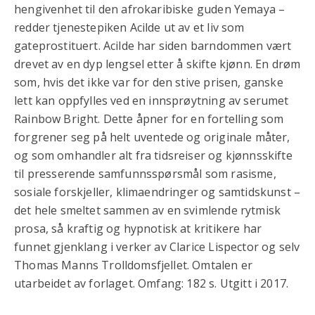
hengivenhet til den afrokaribiske guden Yemaya –
redder tjenestepiken Acilde ut av et liv som
gateprostituert. Acilde har siden barndommen vært
drevet av en dyp lengsel etter å skifte kjønn. En drøm
som, hvis det ikke var for den stive prisen, ganske
lett kan oppfylles ved en innsprøytning av serumet
Rainbow Bright. Dette åpner for en fortelling som
forgrener seg på helt uventede og originale måter,
og som omhandler alt fra tidsreiser og kjønnsskifte
til presserende samfunnsspørsmål som rasisme,
sosiale forskjeller, klimaendringer og samtidskunst –
det hele smeltet sammen av en svimlende rytmisk
prosa, så kraftig og hypnotisk at kritikere har
funnet gjenklang i verker av Clarice Lispector og selv
Thomas Manns Trolldomsfjellet. Omtalen er
utarbeidet av forlaget. Omfang: 182 s. Utgitt i 2017.