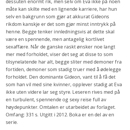
dessuten enormt rik, men selv om Eva ikke på noen
måte kan skilte med en lignende karriere, har hun
selv en bakgrunn som gjør at akkurat Gideons
rikdom kanskje er det som gjør minst inntrykk på
henne. Begge tenker innledningsvis at dette skal
være en spennende, men antagelig kortlivet
sexaffære. Når de ganske raskt ønsker noe langt
mer med forholdet, viser det seg at disse to som
tilsynelatende har alt, begge sliter med demoner fra
fortiden, demoner som stadig truer med å ødelegge
forholdet. Den dominante Gideon, vant til å få det
som han vil med sine kvinner, opplever stadig at Eva
ikke uten videre lar seg styre. Leseren rives med på
en turbulent, spennende og sexy reise full av
høydepunkter. Omtalen er utarbeidet av forlaget.
Omfang: 331 s. Utgitt i 2012. Boka er en del av en
serie.