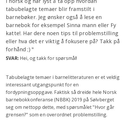
i norsk og har lyst å ta opp hvordan
tabubelagte temaer blir framstilt i
barnebøker. Jeg ønsker også å lese en
barnebok for eksempel Sinna mann eller Fy
katte!. Har dere noen tips til problemstilling
eller hva det er viktig å fokusere på? Takk på
forhånd ;) "
SVAR:
Hei, og takk for spørsmål!
Tabubelagte temaer i barnelitteraturen er et veldig
interessant utgangspunkt for en
fordypningsoppgave. Faktisk så dreide hele Norsk
barnebokkonferanse (NBBK) 2019 på Sølvberget
seg om nettopp dette, med spørsmålet "Hvor går
grensen?" som en overordnet problemstilling.