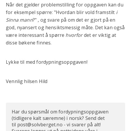
Når det gjelder problemstilling for oppgaven kan du
for eksempel spørre: "Hvordan blir vold framstilt
i
Sinna mann
?" , og svare på om det er gjort på en
god, nyansert og hensiktsmessig måte. Det kan også
være interessant å spørre
hvorfor
det er viktig at
disse bøkene finnes.
Lykke til med fordypningsoppgaven!
Vennlig hilsen Hild
Har du spørsmål om fordypningsoppgaven
(tidligere kalt særemne) i norsk? Send det
til post@solvberget.no - vi svarer på alt!
Svarene legges ut på nettsidene våre i