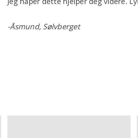
Jeg håper dette hjelper deg videre. 
-Åsmund, Sølvberget