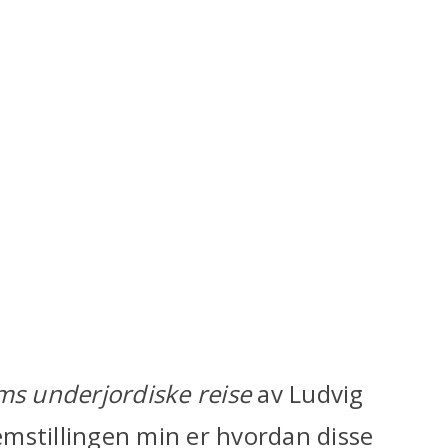
ims underjordiske reise
av Ludvig
emstillingen min er hvordan disse