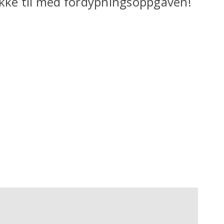
Lykke til med fordypningsoppgaven!