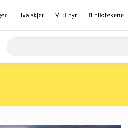
ger
Hva skjer
Vi tilbyr
Bibliotekene