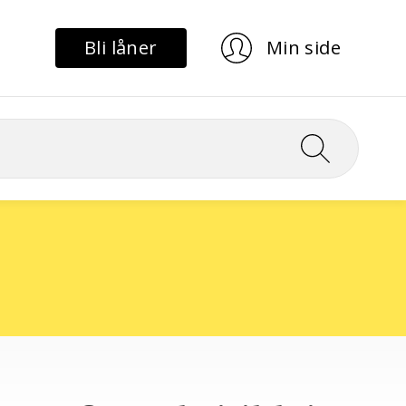
Bli låner
Min side