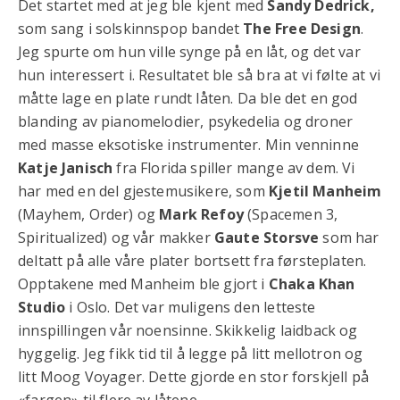
Det startet med at jeg ble kjent med
Sandy Dedrick,
som sang i solskinnspop bandet
The Free Design
.
Jeg spurte om hun ville synge på en låt, og det var
hun interessert i. Resultatet ble så bra at vi følte at vi
måtte lage en plate rundt låten. Da ble det en god
blanding av pianomelodier, psykedelia og droner
med masse eksotiske instrumenter. Min venninne
Katje Janisch
fra Florida spiller mange av dem. Vi
har med en del gjestemusikere, som
Kjetil Manheim
(Mayhem, Order) og
Mark Refoy
(Spacemen 3,
Spiritualized) og vår makker
Gaute Storsve
som har
deltatt på alle våre plater bortsett fra førsteplaten.
Opptakene med Manheim ble gjort i
Chaka Khan
Studio
i Oslo. Det var muligens den letteste
innspillingen vår noensinne. Skikkelig laidback og
hyggelig. Jeg fikk tid til å legge på litt mellotron og
litt Moog Voyager. Dette gjorde en stor forskjell på
«fargen» til flere av låtene.