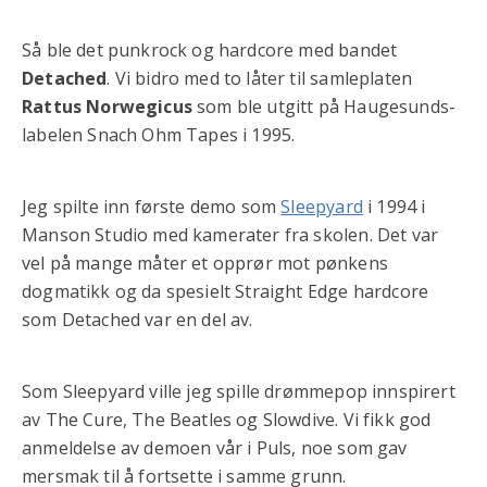
Så ble det punkrock og hardcore med bandet
Detached
. Vi bidro med to låter til samleplaten
Rattus Norwegicus
som ble utgitt på Haugesunds-
labelen Snach Ohm Tapes i 1995.
Jeg spilte inn første demo som
Sleepyard
i 1994 i
Manson Studio med kamerater fra skolen. Det var
vel på mange måter et opprør mot pønkens
dogmatikk og da spesielt Straight Edge hardcore
som Detached var en del av.
Som Sleepyard ville jeg spille drømmepop innspirert
av The Cure, The Beatles og Slowdive. Vi fikk god
anmeldelse av demoen vår i Puls, noe som gav
mersmak til å fortsette i samme grunn.