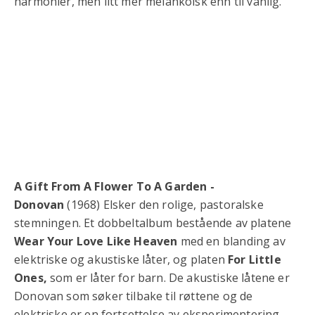
harmonier, men litt mer melankolsk enn til vanlig.
A Gift From A Flower To A Garden -
Donovan
(1968) Elsker den rolige, pastoralske
stemningen. Et dobbeltalbum bestående av platene
Wear Your Love Like Heaven
med en blanding av
elektriske og akustiske låter, og platen
For Little
Ones,
som er låter for barn. De akustiske låtene er
Donovan som søker tilbake til røttene og de
elektriske er en fortsettelse av eksperimentering.