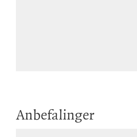
Stig Beite Løken: "Jeg visst
Anbefalinger