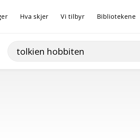
ger
Hva skjer
Vi tilbyr
Bibliotekene