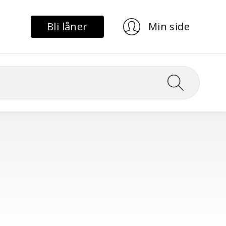
Bli låner
Min side